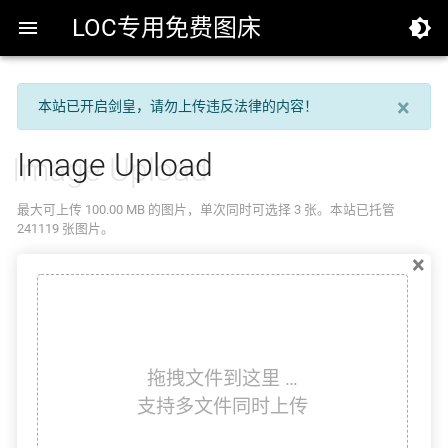
LOC专用免费图床


×
本站已开启剑皇，请勿上传违反法律的内容！
Image Upload
最大可上传 100.00 MB 的图片，单次同时可选择 3 张。本站已托管
241119 张图片。
×
拖拽文件到这里 …
支持多文件同时上传